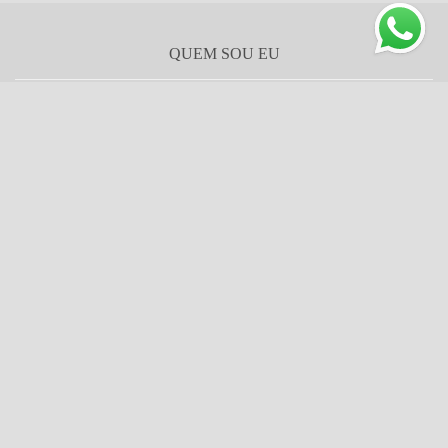
QUEM SOU EU
Um pouquinho de mim...Sou Mari, fotógrafa de gestante, newborn
e bebês, mãe de dois bonecos, casada e adoro viajar. Viajar no
mundo infantil e viajar pelo mundo também!! rs Sempre fui
apaixonada pelo mundo de fotografia, desde o tempo de filme...
Porém,...