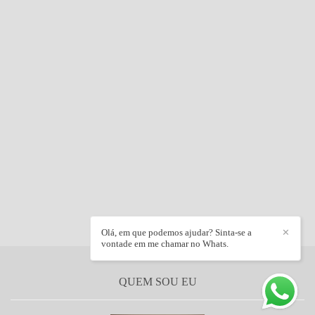
Olá, em que podemos ajudar? Sinta-se a
✕
vontade em me chamar no Whats.
QUEM SOU EU