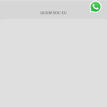
QUEM SOU EU
Um pouquinho de mim...Sou Mari, fotógrafa de gestante, newborn
e bebês, mãe de dois bonecos, casada e adoro viajar. Viajar no
mundo infantil e viajar pelo mundo também!! rs Sempre fui
apaixonada pelo mundo de fotografia, desde o tempo de filme...
Porém,...