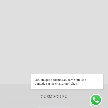
Olá, em que podemos ajudar? Sinta-se a
✕
vontade em me chamar no Whats.
QUEM SOU EU