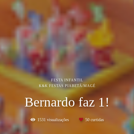
FESTA INFANTIL
K&K FESTAS PIABETÁ/MAGÉ
Bernardo faz 1!
1531
visualizações
50
curtidas